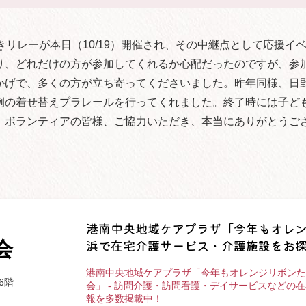
リレーが本日（10/19）開催され、その中継点として応援イ
り、どれだけの方が参加してくれるか心配だったのですが、参
かげで、多くの方が立ち寄ってくださいました。昨年同様、日
例の着せ替えプラレールを行ってくれました。終了時には子ど
。ボランティアの皆様、ご協力いただき、本当にありがとうご
港南中央地域ケアプラザ「今年もオレ
浜で在宅介護サービス・介護施設をお
会
港南中央地域ケアプラザ「今年もオレンジリボンた
6階
会」 - 訪問介護・訪問看護・デイサービスなど
報を多数掲載中！