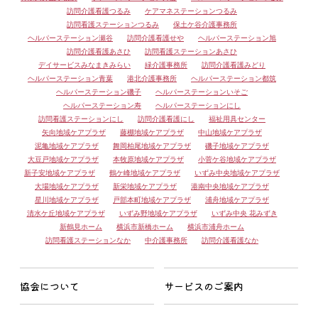
訪問介護看護つるみ
ケアマネステーションつるみ
訪問看護ステーションつるみ
保土ケ谷介護事務所
ヘルパーステーション瀬谷
訪問介護看護せや
ヘルパーステーション旭
訪問介護看護あさひ
訪問看護ステーションあさひ
デイサービスみなまきみらい
緑介護事務所
訪問介護看護みどり
ヘルパーステーション青葉
港北介護事務所
ヘルパーステーション都筑
ヘルパーステーション磯子
ヘルパーステーションいそご
ヘルパーステーション寿
ヘルパーステーションにし
訪問看護ステーションにし
訪問介護看護にし
福祉用具センター
矢向地域ケアプラザ
藤棚地域ケアプラザ
中山地域ケアプラザ
泥亀地域ケアプラザ
舞岡柏尾地域ケアプラザ
磯子地域ケアプラザ
大豆戸地域ケアプラザ
本牧原地域ケアプラザ
小菅ケ谷地域ケアプラザ
新子安地域ケアプラザ
鶴ケ峰地域ケアプラザ
いずみ中央地域ケアプラザ
大場地域ケアプラザ
新栄地域ケアプラザ
港南中央地域ケアプラザ
星川地域ケアプラザ
戸部本町地域ケアプラザ
浦舟地域ケアプラザ
清水ケ丘地域ケアプラザ
いずみ野地域ケアプラザ
いずみ中央 花みずき
新鶴見ホーム
横浜市新橋ホーム
横浜市浦舟ホーム
訪問看護ステーションなか
中介護事務所
訪問介護看護なか
協会について
サービスのご案内