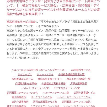
港南中央地域ケアプラザ「貸室および自主事業アンケート結果につ
いて」｜「横浜市福祉サービス協会」 - 訪問介護・訪問看護・デイ
サービスなどの在宅介護サービスや特別養護老人ホームなどの介護
施設の情報を多数掲載中！
横浜市福祉サービス協会
の「港南中央地域ケアプラザ「貸室および自主事業ア
ンケート結果について」」をご覧の皆さまへ
横浜市内での在宅介護サービス（訪問介護・訪問看護・デイサービスなど）や
介護施設（特別養護老人ホーム・地域ケアプラザ・地域包括支援センターな
ど）をお探しなら「横浜市福祉サービス協会」にご相談ください。私たちは、
介護保険が始まる前から横浜市で地域に根差した介護福祉サービスを提供して
いる社会福祉法人で、市内全区にケアマネージャーを配置した事業所を設けて
おります。30年以上に渡る介護分野での豊富な実績をもとに、質の高い介護サ
ービスをご提供いたします。
ヘルパーによる訪問介護（ホームヘルプサービス）
訪問看護サービス
デイサービス
ショートステイ
小規模多機能型居宅介護
特別養護老人ホーム
地域包括支援センター
横浜市の介護施設一覧
介護職員初任者研修
介護福祉士実務者研修
戸塚介護事務所
ヘルパーステーション栄
ケアマネステーション栄
訪問看護ステーションさかえ
ヘルパーステーション泉
訪問介護看護いずみ
南介護事務所
はーとプランみなみ
ヘルパーステーションこうなん
金沢介護事務所
訪問介護看護かなざわ
訪問看護ステーション金沢
神奈川介護事務所
ケアマネステーション片倉
ヘルパーステーションつるみ