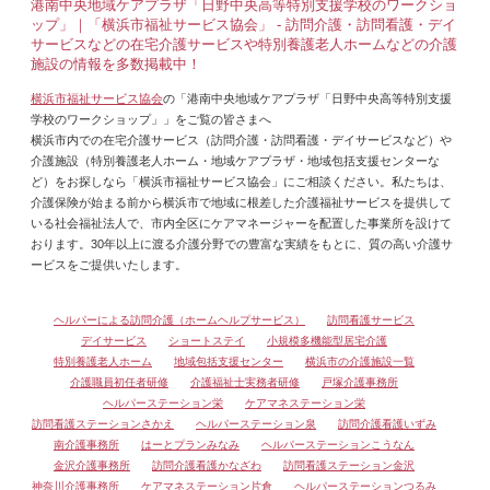
港南中央地域ケアプラザ「日野中央高等特別支援学校のワークショ
ップ」｜「横浜市福祉サービス協会」 - 訪問介護・訪問看護・デイ
サービスなどの在宅介護サービスや特別養護老人ホームなどの介護
施設の情報を多数掲載中！
横浜市福祉サービス協会
の「港南中央地域ケアプラザ「日野中央高等特別支援
学校のワークショップ」」をご覧の皆さまへ
横浜市内での在宅介護サービス（訪問介護・訪問看護・デイサービスなど）や
介護施設（特別養護老人ホーム・地域ケアプラザ・地域包括支援センターな
ど）をお探しなら「横浜市福祉サービス協会」にご相談ください。私たちは、
介護保険が始まる前から横浜市で地域に根差した介護福祉サービスを提供して
いる社会福祉法人で、市内全区にケアマネージャーを配置した事業所を設けて
おります。30年以上に渡る介護分野での豊富な実績をもとに、質の高い介護サ
ービスをご提供いたします。
ヘルパーによる訪問介護（ホームヘルプサービス）
訪問看護サービス
デイサービス
ショートステイ
小規模多機能型居宅介護
特別養護老人ホーム
地域包括支援センター
横浜市の介護施設一覧
介護職員初任者研修
介護福祉士実務者研修
戸塚介護事務所
ヘルパーステーション栄
ケアマネステーション栄
訪問看護ステーションさかえ
ヘルパーステーション泉
訪問介護看護いずみ
南介護事務所
はーとプランみなみ
ヘルパーステーションこうなん
金沢介護事務所
訪問介護看護かなざわ
訪問看護ステーション金沢
神奈川介護事務所
ケアマネステーション片倉
ヘルパーステーションつるみ