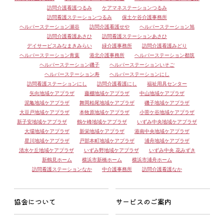
訪問介護看護つるみ
ケアマネステーションつるみ
訪問看護ステーションつるみ
保土ケ谷介護事務所
ヘルパーステーション瀬谷
訪問介護看護せや
ヘルパーステーション旭
訪問介護看護あさひ
訪問看護ステーションあさひ
デイサービスみなまきみらい
緑介護事務所
訪問介護看護みどり
ヘルパーステーション青葉
港北介護事務所
ヘルパーステーション都筑
ヘルパーステーション磯子
ヘルパーステーションいそご
ヘルパーステーション寿
ヘルパーステーションにし
訪問看護ステーションにし
訪問介護看護にし
福祉用具センター
矢向地域ケアプラザ
藤棚地域ケアプラザ
中山地域ケアプラザ
泥亀地域ケアプラザ
舞岡柏尾地域ケアプラザ
磯子地域ケアプラザ
大豆戸地域ケアプラザ
本牧原地域ケアプラザ
小菅ケ谷地域ケアプラザ
新子安地域ケアプラザ
鶴ケ峰地域ケアプラザ
いずみ中央地域ケアプラザ
大場地域ケアプラザ
新栄地域ケアプラザ
港南中央地域ケアプラザ
星川地域ケアプラザ
戸部本町地域ケアプラザ
浦舟地域ケアプラザ
清水ケ丘地域ケアプラザ
いずみ野地域ケアプラザ
いずみ中央 花みずき
新鶴見ホーム
横浜市新橋ホーム
横浜市浦舟ホーム
訪問看護ステーションなか
中介護事務所
訪問介護看護なか
協会について
サービスのご案内