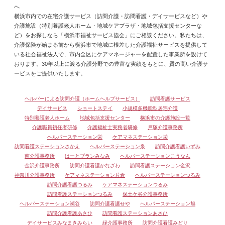
へ
横浜市内での在宅介護サービス（訪問介護・訪問看護・デイサービスなど）や
介護施設（特別養護老人ホーム・地域ケアプラザ・地域包括支援センターな
ど）をお探しなら「横浜市福祉サービス協会」にご相談ください。私たちは、
介護保険が始まる前から横浜市で地域に根差した介護福祉サービスを提供して
いる社会福祉法人で、市内全区にケアマネージャーを配置した事業所を設けて
おります。30年以上に渡る介護分野での豊富な実績をもとに、質の高い介護サ
ービスをご提供いたします。
ヘルパーによる訪問介護（ホームヘルプサービス）
訪問看護サービス
デイサービス
ショートステイ
小規模多機能型居宅介護
特別養護老人ホーム
地域包括支援センター
横浜市の介護施設一覧
介護職員初任者研修
介護福祉士実務者研修
戸塚介護事務所
ヘルパーステーション栄
ケアマネステーション栄
訪問看護ステーションさかえ
ヘルパーステーション泉
訪問介護看護いずみ
南介護事務所
はーとプランみなみ
ヘルパーステーションこうなん
金沢介護事務所
訪問介護看護かなざわ
訪問看護ステーション金沢
神奈川介護事務所
ケアマネステーション片倉
ヘルパーステーションつるみ
訪問介護看護つるみ
ケアマネステーションつるみ
訪問看護ステーションつるみ
保土ケ谷介護事務所
ヘルパーステーション瀬谷
訪問介護看護せや
ヘルパーステーション旭
訪問介護看護あさひ
訪問看護ステーションあさひ
デイサービスみなまきみらい
緑介護事務所
訪問介護看護みどり