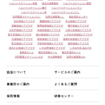
ヘルパーステーション青葉
港北介護事務所
ヘルパーステーション都筑
ヘルパーステーション磯子
ヘルパーステーションいそご
ヘルパーステーション寿
ヘルパーステーションにし
訪問看護ステーションにし
訪問介護看護にし
福祉用具センター
矢向地域ケアプラザ
藤棚地域ケアプラザ
中山地域ケアプラザ
泥亀地域ケアプラザ
舞岡柏尾地域ケアプラザ
磯子地域ケアプラザ
大豆戸地域ケアプラザ
本牧原地域ケアプラザ
小菅ケ谷地域ケアプラザ
新子安地域ケアプラザ
鶴ケ峰地域ケアプラザ
いずみ中央地域ケアプラザ
大場地域ケアプラザ
新栄地域ケアプラザ
港南中央地域ケアプラザ
星川地域ケアプラザ
戸部本町地域ケアプラザ
浦舟地域ケアプラザ
清水ケ丘地域ケアプラザ
いずみ野地域ケアプラザ
いずみ中央 花みずき
新鶴見ホーム
横浜市新橋ホーム
横浜市浦舟ホーム
訪問看護ステーションなか
中介護事務所
訪問介護看護なか
協会について
サービスのご案内
事業所のご案内
よくあるご質問
採用情報
研修センター