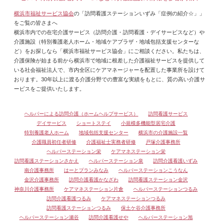
横浜市福祉サービス協会
の「訪問看護ステーションいずみ「症例の紹介☆」」
をご覧の皆さまへ
横浜市内での在宅介護サービス（訪問介護・訪問看護・デイサービスなど）や
介護施設（特別養護老人ホーム・地域ケアプラザ・地域包括支援センターな
ど）をお探しなら「横浜市福祉サービス協会」にご相談ください。私たちは、
介護保険が始まる前から横浜市で地域に根差した介護福祉サービスを提供して
いる社会福祉法人で、市内全区にケアマネージャーを配置した事業所を設けて
おります。30年以上に渡る介護分野での豊富な実績をもとに、質の高い介護サ
ービスをご提供いたします。
ヘルパーによる訪問介護（ホームヘルプサービス）
訪問看護サービス
デイサービス
ショートステイ
小規模多機能型居宅介護
特別養護老人ホーム
地域包括支援センター
横浜市の介護施設一覧
介護職員初任者研修
介護福祉士実務者研修
戸塚介護事務所
ヘルパーステーション栄
ケアマネステーション栄
訪問看護ステーションさかえ
ヘルパーステーション泉
訪問介護看護いずみ
南介護事務所
はーとプランみなみ
ヘルパーステーションこうなん
金沢介護事務所
訪問介護看護かなざわ
訪問看護ステーション金沢
神奈川介護事務所
ケアマネステーション片倉
ヘルパーステーションつるみ
訪問介護看護つるみ
ケアマネステーションつるみ
訪問看護ステーションつるみ
保土ケ谷介護事務所
ヘルパーステーション瀬谷
訪問介護看護せや
ヘルパーステーション旭