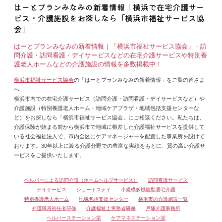
はーとプランみなみの新着情報｜横浜で在宅介護サー
ビス・介護施設をお探しなら「横浜市福祉サービス協
会」
はーとプランみなみの新着情報｜「横浜市福祉サービス協会」 - 訪
問介護・訪問看護・デイサービスなどの在宅介護サービスや特別養
護老人ホームなどの介護施設の情報を多数掲載中！
横浜市福祉サービス協会
の「はーとプランみなみの新着情報」をご覧の皆さま
へ
横浜市内での在宅介護サービス（訪問介護・訪問看護・デイサービスなど）や
介護施設（特別養護老人ホーム・地域ケアプラザ・地域包括支援センターな
ど）をお探しなら「横浜市福祉サービス協会」にご相談ください。私たちは、
介護保険が始まる前から横浜市で地域に根差した介護福祉サービスを提供して
いる社会福祉法人で、市内全区にケアマネージャーを配置した事業所を設けて
おります。30年以上に渡る介護分野での豊富な実績をもとに、質の高い介護サ
ービスをご提供いたします。
ヘルパーによる訪問介護（ホームヘルプサービス）
訪問看護サービス
デイサービス
ショートステイ
小規模多機能型居宅介護
特別養護老人ホーム
地域包括支援センター
横浜市の介護施設一覧
介護職員初任者研修
介護福祉士実務者研修
戸塚介護事務所
ヘルパーステーション栄
ケアマネステーション栄