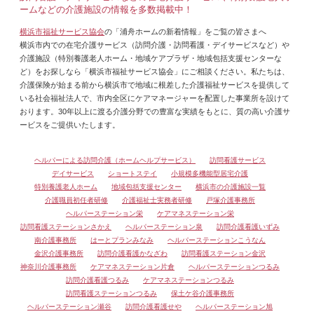
ームなどの介護施設の情報を多数掲載中！
横浜市福祉サービス協会
の「浦舟ホームの新着情報」をご覧の皆さまへ
横浜市内での在宅介護サービス（訪問介護・訪問看護・デイサービスなど）や
介護施設（特別養護老人ホーム・地域ケアプラザ・地域包括支援センターな
ど）をお探しなら「横浜市福祉サービス協会」にご相談ください。私たちは、
介護保険が始まる前から横浜市で地域に根差した介護福祉サービスを提供して
いる社会福祉法人で、市内全区にケアマネージャーを配置した事業所を設けて
おります。30年以上に渡る介護分野での豊富な実績をもとに、質の高い介護サ
ービスをご提供いたします。
ヘルパーによる訪問介護（ホームヘルプサービス）
訪問看護サービス
デイサービス
ショートステイ
小規模多機能型居宅介護
特別養護老人ホーム
地域包括支援センター
横浜市の介護施設一覧
介護職員初任者研修
介護福祉士実務者研修
戸塚介護事務所
ヘルパーステーション栄
ケアマネステーション栄
訪問看護ステーションさかえ
ヘルパーステーション泉
訪問介護看護いずみ
南介護事務所
はーとプランみなみ
ヘルパーステーションこうなん
金沢介護事務所
訪問介護看護かなざわ
訪問看護ステーション金沢
神奈川介護事務所
ケアマネステーション片倉
ヘルパーステーションつるみ
訪問介護看護つるみ
ケアマネステーションつるみ
訪問看護ステーションつるみ
保土ケ谷介護事務所
ヘルパーステーション瀬谷
訪問介護看護せや
ヘルパーステーション旭