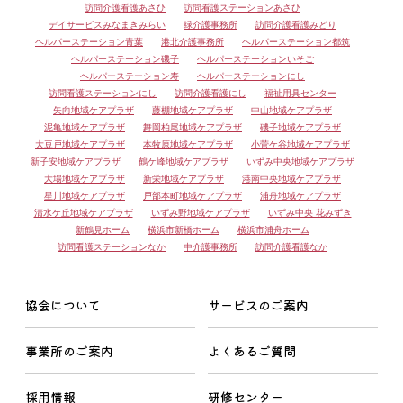
訪問介護看護あさひ
訪問看護ステーションあさひ
デイサービスみなまきみらい
緑介護事務所
訪問介護看護みどり
ヘルパーステーション青葉
港北介護事務所
ヘルパーステーション都筑
ヘルパーステーション磯子
ヘルパーステーションいそご
ヘルパーステーション寿
ヘルパーステーションにし
訪問看護ステーションにし
訪問介護看護にし
福祉用具センター
矢向地域ケアプラザ
藤棚地域ケアプラザ
中山地域ケアプラザ
泥亀地域ケアプラザ
舞岡柏尾地域ケアプラザ
磯子地域ケアプラザ
大豆戸地域ケアプラザ
本牧原地域ケアプラザ
小菅ケ谷地域ケアプラザ
新子安地域ケアプラザ
鶴ケ峰地域ケアプラザ
いずみ中央地域ケアプラザ
大場地域ケアプラザ
新栄地域ケアプラザ
港南中央地域ケアプラザ
星川地域ケアプラザ
戸部本町地域ケアプラザ
浦舟地域ケアプラザ
清水ケ丘地域ケアプラザ
いずみ野地域ケアプラザ
いずみ中央 花みずき
新鶴見ホーム
横浜市新橋ホーム
横浜市浦舟ホーム
訪問看護ステーションなか
中介護事務所
訪問介護看護なか
協会について
サービスのご案内
事業所のご案内
よくあるご質問
採用情報
研修センター