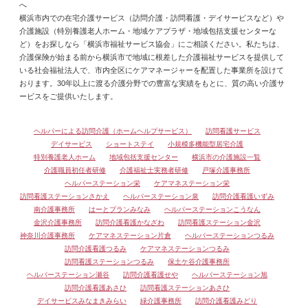
へ
横浜市内での在宅介護サービス（訪問介護・訪問看護・デイサービスなど）や
介護施設（特別養護老人ホーム・地域ケアプラザ・地域包括支援センターな
ど）をお探しなら「横浜市福祉サービス協会」にご相談ください。私たちは、
介護保険が始まる前から横浜市で地域に根差した介護福祉サービスを提供して
いる社会福祉法人で、市内全区にケアマネージャーを配置した事業所を設けて
おります。30年以上に渡る介護分野での豊富な実績をもとに、質の高い介護サ
ービスをご提供いたします。
ヘルパーによる訪問介護（ホームヘルプサービス）
訪問看護サービス
デイサービス
ショートステイ
小規模多機能型居宅介護
特別養護老人ホーム
地域包括支援センター
横浜市の介護施設一覧
介護職員初任者研修
介護福祉士実務者研修
戸塚介護事務所
ヘルパーステーション栄
ケアマネステーション栄
訪問看護ステーションさかえ
ヘルパーステーション泉
訪問介護看護いずみ
南介護事務所
はーとプランみなみ
ヘルパーステーションこうなん
金沢介護事務所
訪問介護看護かなざわ
訪問看護ステーション金沢
神奈川介護事務所
ケアマネステーション片倉
ヘルパーステーションつるみ
訪問介護看護つるみ
ケアマネステーションつるみ
訪問看護ステーションつるみ
保土ケ谷介護事務所
ヘルパーステーション瀬谷
訪問介護看護せや
ヘルパーステーション旭
訪問介護看護あさひ
訪問看護ステーションあさひ
デイサービスみなまきみらい
緑介護事務所
訪問介護看護みどり