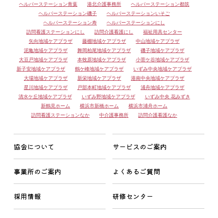
ヘルパーステーション青葉
港北介護事務所
ヘルパーステーション都筑
ヘルパーステーション磯子
ヘルパーステーションいそご
ヘルパーステーション寿
ヘルパーステーションにし
訪問看護ステーションにし
訪問介護看護にし
福祉用具センター
矢向地域ケアプラザ
藤棚地域ケアプラザ
中山地域ケアプラザ
泥亀地域ケアプラザ
舞岡柏尾地域ケアプラザ
磯子地域ケアプラザ
大豆戸地域ケアプラザ
本牧原地域ケアプラザ
小菅ケ谷地域ケアプラザ
新子安地域ケアプラザ
鶴ケ峰地域ケアプラザ
いずみ中央地域ケアプラザ
大場地域ケアプラザ
新栄地域ケアプラザ
港南中央地域ケアプラザ
星川地域ケアプラザ
戸部本町地域ケアプラザ
浦舟地域ケアプラザ
清水ケ丘地域ケアプラザ
いずみ野地域ケアプラザ
いずみ中央 花みずき
新鶴見ホーム
横浜市新橋ホーム
横浜市浦舟ホーム
訪問看護ステーションなか
中介護事務所
訪問介護看護なか
協会について
サービスのご案内
事業所のご案内
よくあるご質問
採用情報
研修センター