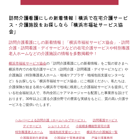
訪問介護看護にしの新着情報｜横浜で在宅介護サービ
ス・介護施設をお探しなら「横浜市福祉サービス協
会」
訪問介護看護にしの新着情報｜「横浜市福祉サービス協会」 - 訪問
介護・訪問看護・デイサービスなどの在宅介護サービスや特別養護
老人ホームなどの介護施設の情報を多数掲載中！
横浜市福祉サービス協会
の「訪問介護看護にしの新着情報」をご覧の皆さまへ
横浜市内での在宅介護サービス（訪問介護・訪問看護・デイサービスなど）や
介護施設（特別養護老人ホーム・地域ケアプラザ・地域包括支援センターな
ど）をお探しなら「横浜市福祉サービス協会」にご相談ください。私たちは、
介護保険が始まる前から横浜市で地域に根差した介護福祉サービスを提供して
いる社会福祉法人で、市内全区にケアマネージャーを配置した事業所を設けて
おります。30年以上に渡る介護分野での豊富な実績をもとに、質の高い介護サ
ービスをご提供いたします。
ヘルパーによる訪問介護（ホームヘルプサービス）
訪問看護サービス
デイサービス
ショートステイ
小規模多機能型居宅介護
特別養護老人ホーム
地域包括支援センター
横浜市の介護施設一覧
介護職員初任者研修
介護福祉士実務者研修
戸塚介護事務所