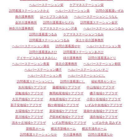
ヘルパーステーション栄
ケアマネステーション栄
訪問看護ステーションさかえ
ヘルパーステーション泉
訪問介護看護いずみ
南介護事務所
はーとプランみなみ
ヘルパーステーションこうなん
金沢介護事務所
訪問介護看護かなざわ
訪問看護ステーション金沢
神奈川介護事務所
ケアマネステーション片倉
ヘルパーステーションつるみ
訪問介護看護つるみ
ケアマネステーションつるみ
訪問看護ステーションつるみ
保土ケ谷介護事務所
ヘルパーステーション瀬谷
訪問介護看護せや
ヘルパーステーション旭
訪問介護看護あさひ
訪問看護ステーションあさひ
デイサービスみなまきみらい
緑介護事務所
訪問介護看護みどり
ヘルパーステーション青葉
港北介護事務所
ヘルパーステーション都筑
ヘルパーステーション磯子
ヘルパーステーションいそご
ヘルパーステーション寿
ヘルパーステーションにし
訪問看護ステーションにし
訪問介護看護にし
福祉用具センター
矢向地域ケアプラザ
藤棚地域ケアプラザ
中山地域ケアプラザ
泥亀地域ケアプラザ
舞岡柏尾地域ケアプラザ
磯子地域ケアプラザ
大豆戸地域ケアプラザ
本牧原地域ケアプラザ
小菅ケ谷地域ケアプラザ
新子安地域ケアプラザ
鶴ケ峰地域ケアプラザ
いずみ中央地域ケアプラザ
大場地域ケアプラザ
新栄地域ケアプラザ
港南中央地域ケアプラザ
星川地域ケアプラザ
戸部本町地域ケアプラザ
浦舟地域ケアプラザ
清水ケ丘地域ケアプラザ
いずみ野地域ケアプラザ
いずみ中央 花みずき
新鶴見ホーム
横浜市新橋ホーム
横浜市浦舟ホーム
訪問看護ステーションなか
中介護事務所
訪問介護看護なか