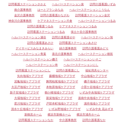
訪問看護ステーションさかえ
ヘルパーステーション泉
訪問介護看護いずみ
南介護事務所
はーとプランみなみ
ヘルパーステーションこうなん
金沢介護事務所
訪問介護看護かなざわ
訪問看護ステーション金沢
神奈川介護事務所
ケアマネステーション片倉
ヘルパーステーションつるみ
訪問介護看護つるみ
ケアマネステーションつるみ
訪問看護ステーションつるみ
保土ケ谷介護事務所
ヘルパーステーション瀬谷
訪問介護看護せや
ヘルパーステーション旭
訪問介護看護あさひ
訪問看護ステーションあさひ
デイサービスみなまきみらい
緑介護事務所
訪問介護看護みどり
ヘルパーステーション青葉
港北介護事務所
ヘルパーステーション都筑
ヘルパーステーション磯子
ヘルパーステーションいそご
ヘルパーステーション寿
ヘルパーステーションにし
訪問看護ステーションにし
訪問介護看護にし
福祉用具センター
矢向地域ケアプラザ
藤棚地域ケアプラザ
中山地域ケアプラザ
泥亀地域ケアプラザ
舞岡柏尾地域ケアプラザ
磯子地域ケアプラザ
大豆戸地域ケアプラザ
本牧原地域ケアプラザ
小菅ケ谷地域ケアプラザ
新子安地域ケアプラザ
鶴ケ峰地域ケアプラザ
いずみ中央地域ケアプラザ
大場地域ケアプラザ
新栄地域ケアプラザ
港南中央地域ケアプラザ
星川地域ケアプラザ
戸部本町地域ケアプラザ
浦舟地域ケアプラザ
清水ケ丘地域ケアプラザ
いずみ野地域ケアプラザ
いずみ中央 花みずき
新鶴見ホーム
横浜市新橋ホーム
横浜市浦舟ホーム
訪問看護ステーションなか
中介護事務所
訪問介護看護なか