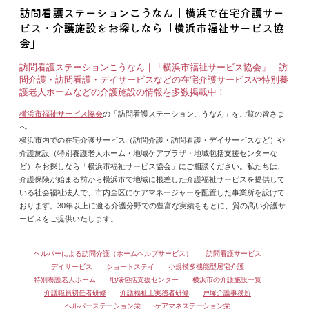
訪問看護ステーションこうなん｜横浜で在宅介護サー
ビス・介護施設をお探しなら「横浜市福祉サービス協
会」
訪問看護ステーションこうなん｜「横浜市福祉サービス協会」 - 訪
問介護・訪問看護・デイサービスなどの在宅介護サービスや特別養
護老人ホームなどの介護施設の情報を多数掲載中！
横浜市福祉サービス協会
の「訪問看護ステーションこうなん」をご覧の皆さま
へ
横浜市内での在宅介護サービス（訪問介護・訪問看護・デイサービスなど）や
介護施設（特別養護老人ホーム・地域ケアプラザ・地域包括支援センターな
ど）をお探しなら「横浜市福祉サービス協会」にご相談ください。私たちは、
介護保険が始まる前から横浜市で地域に根差した介護福祉サービスを提供して
いる社会福祉法人で、市内全区にケアマネージャーを配置した事業所を設けて
おります。30年以上に渡る介護分野での豊富な実績をもとに、質の高い介護サ
ービスをご提供いたします。
ヘルパーによる訪問介護（ホームヘルプサービス）
訪問看護サービス
デイサービス
ショートステイ
小規模多機能型居宅介護
特別養護老人ホーム
地域包括支援センター
横浜市の介護施設一覧
介護職員初任者研修
介護福祉士実務者研修
戸塚介護事務所
ヘルパーステーション栄
ケアマネステーション栄