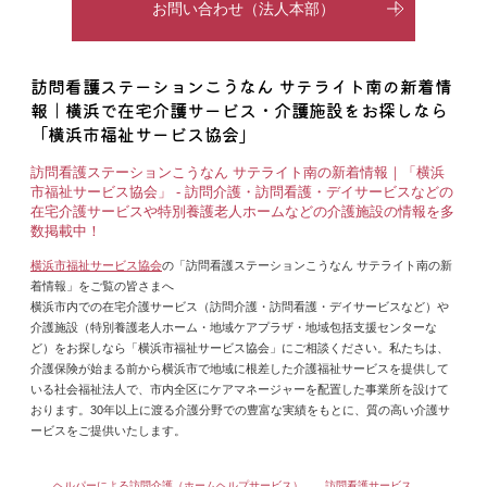
お問い合わせ（法人本部）
訪問看護ステーションこうなん サテライト南の新着情
報｜横浜で在宅介護サービス・介護施設をお探しなら
「横浜市福祉サービス協会」
訪問看護ステーションこうなん サテライト南の新着情報｜「横浜
市福祉サービス協会」 - 訪問介護・訪問看護・デイサービスなどの
在宅介護サービスや特別養護老人ホームなどの介護施設の情報を多
数掲載中！
横浜市福祉サービス協会
の「訪問看護ステーションこうなん サテライト南の新
着情報」をご覧の皆さまへ
横浜市内での在宅介護サービス（訪問介護・訪問看護・デイサービスなど）や
介護施設（特別養護老人ホーム・地域ケアプラザ・地域包括支援センターな
ど）をお探しなら「横浜市福祉サービス協会」にご相談ください。私たちは、
介護保険が始まる前から横浜市で地域に根差した介護福祉サービスを提供して
いる社会福祉法人で、市内全区にケアマネージャーを配置した事業所を設けて
おります。30年以上に渡る介護分野での豊富な実績をもとに、質の高い介護サ
ービスをご提供いたします。
ヘルパーによる訪問介護（ホームヘルプサービス）
訪問看護サービス