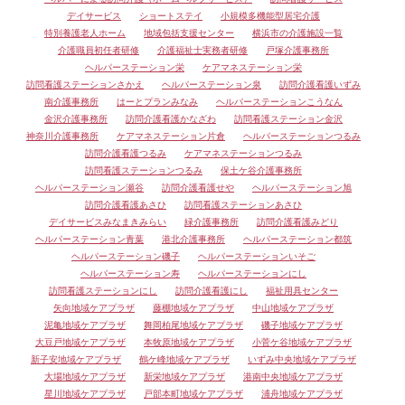
デイサービス
ショートステイ
小規模多機能型居宅介護
特別養護老人ホーム
地域包括支援センター
横浜市の介護施設一覧
介護職員初任者研修
介護福祉士実務者研修
戸塚介護事務所
ヘルパーステーション栄
ケアマネステーション栄
訪問看護ステーションさかえ
ヘルパーステーション泉
訪問介護看護いずみ
南介護事務所
はーとプランみなみ
ヘルパーステーションこうなん
金沢介護事務所
訪問介護看護かなざわ
訪問看護ステーション金沢
神奈川介護事務所
ケアマネステーション片倉
ヘルパーステーションつるみ
訪問介護看護つるみ
ケアマネステーションつるみ
訪問看護ステーションつるみ
保土ケ谷介護事務所
ヘルパーステーション瀬谷
訪問介護看護せや
ヘルパーステーション旭
訪問介護看護あさひ
訪問看護ステーションあさひ
デイサービスみなまきみらい
緑介護事務所
訪問介護看護みどり
ヘルパーステーション青葉
港北介護事務所
ヘルパーステーション都筑
ヘルパーステーション磯子
ヘルパーステーションいそご
ヘルパーステーション寿
ヘルパーステーションにし
訪問看護ステーションにし
訪問介護看護にし
福祉用具センター
矢向地域ケアプラザ
藤棚地域ケアプラザ
中山地域ケアプラザ
泥亀地域ケアプラザ
舞岡柏尾地域ケアプラザ
磯子地域ケアプラザ
大豆戸地域ケアプラザ
本牧原地域ケアプラザ
小菅ケ谷地域ケアプラザ
新子安地域ケアプラザ
鶴ケ峰地域ケアプラザ
いずみ中央地域ケアプラザ
大場地域ケアプラザ
新栄地域ケアプラザ
港南中央地域ケアプラザ
星川地域ケアプラザ
戸部本町地域ケアプラザ
浦舟地域ケアプラザ