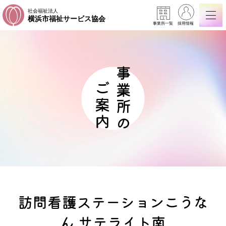
社会福祉法人
横浜市福祉サービス協会
事業所一覧
採用情報
事業所の
ご案内
訪問看護ステーションこうな
ん サテライト南