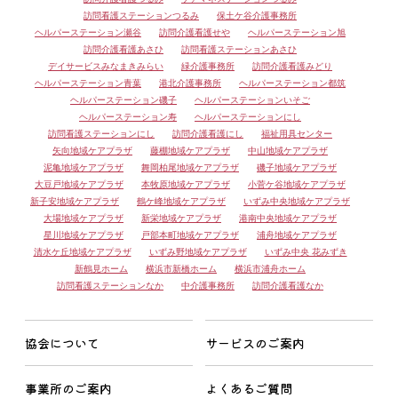
訪問看護ステーションつるみ
保土ケ谷介護事務所
ヘルパーステーション瀬谷
訪問介護看護せや
ヘルパーステーション旭
訪問介護看護あさひ
訪問看護ステーションあさひ
デイサービスみなまきみらい
緑介護事務所
訪問介護看護みどり
ヘルパーステーション青葉
港北介護事務所
ヘルパーステーション都筑
ヘルパーステーション磯子
ヘルパーステーションいそご
ヘルパーステーション寿
ヘルパーステーションにし
訪問看護ステーションにし
訪問介護看護にし
福祉用具センター
矢向地域ケアプラザ
藤棚地域ケアプラザ
中山地域ケアプラザ
泥亀地域ケアプラザ
舞岡柏尾地域ケアプラザ
磯子地域ケアプラザ
大豆戸地域ケアプラザ
本牧原地域ケアプラザ
小菅ケ谷地域ケアプラザ
新子安地域ケアプラザ
鶴ケ峰地域ケアプラザ
いずみ中央地域ケアプラザ
大場地域ケアプラザ
新栄地域ケアプラザ
港南中央地域ケアプラザ
星川地域ケアプラザ
戸部本町地域ケアプラザ
浦舟地域ケアプラザ
清水ケ丘地域ケアプラザ
いずみ野地域ケアプラザ
いずみ中央 花みずき
新鶴見ホーム
横浜市新橋ホーム
横浜市浦舟ホーム
訪問看護ステーションなか
中介護事務所
訪問介護看護なか
協会について
サービスのご案内
事業所のご案内
よくあるご質問