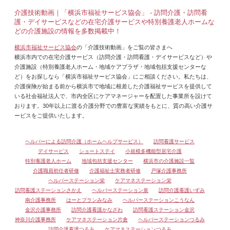
介護技術動画｜「横浜市福祉サービス協会」 - 訪問介護・訪問看
護・デイサービスなどの在宅介護サービスや特別養護老人ホームな
どの介護施設の情報を多数掲載中！
横浜市福祉サービス協会
の「介護技術動画」をご覧の皆さまへ
横浜市内での在宅介護サービス（訪問介護・訪問看護・デイサービスなど）や
介護施設（特別養護老人ホーム・地域ケアプラザ・地域包括支援センターな
ど）をお探しなら「横浜市福祉サービス協会」にご相談ください。私たちは、
介護保険が始まる前から横浜市で地域に根差した介護福祉サービスを提供して
いる社会福祉法人で、市内全区にケアマネージャーを配置した事業所を設けて
おります。30年以上に渡る介護分野での豊富な実績をもとに、質の高い介護サ
ービスをご提供いたします。
ヘルパーによる訪問介護（ホームヘルプサービス）
訪問看護サービス
デイサービス
ショートステイ
小規模多機能型居宅介護
特別養護老人ホーム
地域包括支援センター
横浜市の介護施設一覧
介護職員初任者研修
介護福祉士実務者研修
戸塚介護事務所
ヘルパーステーション栄
ケアマネステーション栄
訪問看護ステーションさかえ
ヘルパーステーション泉
訪問介護看護いずみ
南介護事務所
はーとプランみなみ
ヘルパーステーションこうなん
金沢介護事務所
訪問介護看護かなざわ
訪問看護ステーション金沢
神奈川介護事務所
ケアマネステーション片倉
ヘルパーステーションつるみ
訪問介護看護つるみ
ケアマネステーションつるみ