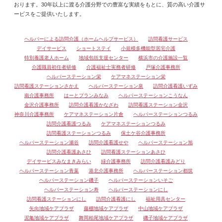
おります。30年以上に渡る介護分野での豊富な実績をもとに、質の高い介護サ
ービスをご提供いたします。
ヘルパーによる訪問介護（ホームヘルプサービス）
訪問看護サービス
デイサービス
ショートステイ
小規模多機能型居宅介護
特別養護老人ホーム
地域包括支援センター
横浜市の介護施設一覧
介護職員初任者研修
介護福祉士実務者研修
戸塚介護事務所
ヘルパーステーション栄
ケアマネステーション栄
訪問看護ステーションさかえ
ヘルパーステーション泉
訪問介護看護いずみ
南介護事務所
はーとプランみなみ
ヘルパーステーションこうなん
金沢介護事務所
訪問介護看護かなざわ
訪問看護ステーション金沢
神奈川介護事務所
ケアマネステーション片倉
ヘルパーステーションつるみ
訪問介護看護つるみ
ケアマネステーションつるみ
訪問看護ステーションつるみ
保土ケ谷介護事務所
ヘルパーステーション瀬谷
訪問介護看護せや
ヘルパーステーション旭
訪問介護看護あさひ
訪問看護ステーションあさひ
デイサービスみなまきみらい
緑介護事務所
訪問介護看護みどり
ヘルパーステーション青葉
港北介護事務所
ヘルパーステーション都筑
ヘルパーステーション磯子
ヘルパーステーションいそご
ヘルパーステーション寿
ヘルパーステーションにし
訪問看護ステーションにし
訪問介護看護にし
福祉用具センター
矢向地域ケアプラザ
藤棚地域ケアプラザ
中山地域ケアプラザ
泥亀地域ケアプラザ
舞岡柏尾地域ケアプラザ
磯子地域ケアプラザ