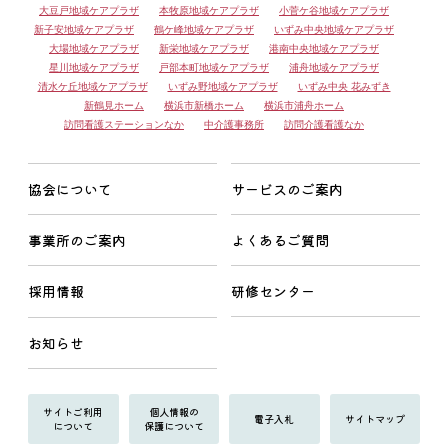
大豆戸地域ケアプラザ
本牧原地域ケアプラザ
小菅ケ谷地域ケアプラザ
新子安地域ケアプラザ
鶴ケ峰地域ケアプラザ
いずみ中央地域ケアプラザ
大場地域ケアプラザ
新栄地域ケアプラザ
港南中央地域ケアプラザ
星川地域ケアプラザ
戸部本町地域ケアプラザ
浦舟地域ケアプラザ
清水ケ丘地域ケアプラザ
いずみ野地域ケアプラザ
いずみ中央 花みずき
新鶴見ホーム
横浜市新橋ホーム
横浜市浦舟ホーム
訪問看護ステーションなか
中介護事務所
訪問介護看護なか
協会について
サービスのご案内
事業所のご案内
よくあるご質問
採用情報
研修センター
お知らせ
サイトご利用
個人情報の
電子入札
サイトマップ
について
保護について