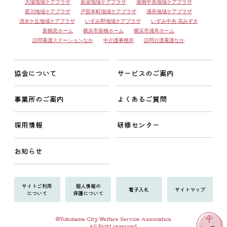
大場地域ケアプラザ
新栄地域ケアプラザ
港南中央地域ケアプラザ
星川地域ケアプラザ
戸部本町地域ケアプラザ
浦舟地域ケアプラザ
清水ケ丘地域ケアプラザ
いずみ野地域ケアプラザ
いずみ中央 花みずき
新鶴見ホーム
横浜市新橋ホーム
横浜市浦舟ホーム
訪問看護ステーションなか
中介護事務所
訪問介護看護なか
協会について
サービスのご案内
事業所のご案内
よくあるご質問
採用情報
研修センター
お知らせ
サイトご利用
個人情報の
電子入札
サイトマップ
について
保護について
©Yokohama-City Welfare Service Association
All Right reserved.