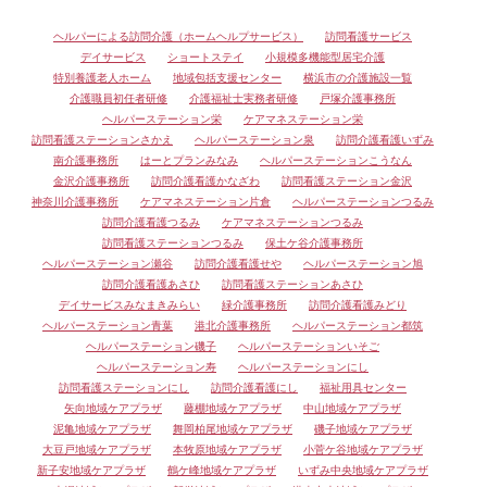
ヘルパーによる訪問介護（ホームヘルプサービス）
訪問看護サービス
デイサービス
ショートステイ
小規模多機能型居宅介護
特別養護老人ホーム
地域包括支援センター
横浜市の介護施設一覧
介護職員初任者研修
介護福祉士実務者研修
戸塚介護事務所
ヘルパーステーション栄
ケアマネステーション栄
訪問看護ステーションさかえ
ヘルパーステーション泉
訪問介護看護いずみ
南介護事務所
はーとプランみなみ
ヘルパーステーションこうなん
金沢介護事務所
訪問介護看護かなざわ
訪問看護ステーション金沢
神奈川介護事務所
ケアマネステーション片倉
ヘルパーステーションつるみ
訪問介護看護つるみ
ケアマネステーションつるみ
訪問看護ステーションつるみ
保土ケ谷介護事務所
ヘルパーステーション瀬谷
訪問介護看護せや
ヘルパーステーション旭
訪問介護看護あさひ
訪問看護ステーションあさひ
デイサービスみなまきみらい
緑介護事務所
訪問介護看護みどり
ヘルパーステーション青葉
港北介護事務所
ヘルパーステーション都筑
ヘルパーステーション磯子
ヘルパーステーションいそご
ヘルパーステーション寿
ヘルパーステーションにし
訪問看護ステーションにし
訪問介護看護にし
福祉用具センター
矢向地域ケアプラザ
藤棚地域ケアプラザ
中山地域ケアプラザ
泥亀地域ケアプラザ
舞岡柏尾地域ケアプラザ
磯子地域ケアプラザ
大豆戸地域ケアプラザ
本牧原地域ケアプラザ
小菅ケ谷地域ケアプラザ
新子安地域ケアプラザ
鶴ケ峰地域ケアプラザ
いずみ中央地域ケアプラザ