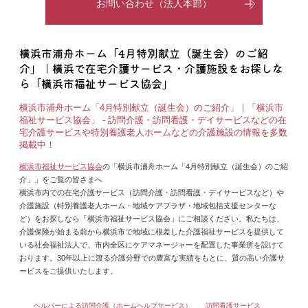
お問い合わせ（法人本部）
横浜市浦舟ホーム「4月特別献立（誕生会）のご紹
介」｜横浜で在宅介護サービス・介護施設をお探しな
ら「横浜市福祉サービス協会」
横浜市浦舟ホーム「4月特別献立（誕生会）のご紹介」｜「横浜市
福祉サービス協会」 - 訪問介護・訪問看護・デイサービスなどの在
宅介護サービスや特別養護老人ホームなどの介護施設の情報を多数
掲載中！
横浜市福祉サービス協会
の「横浜市浦舟ホーム「4月特別献立（誕生会）のご紹
介」」をご覧の皆さまへ
横浜市内での在宅介護サービス（訪問介護・訪問看護・デイサービスなど）や
介護施設（特別養護老人ホーム・地域ケアプラザ・地域包括支援センターな
ど）をお探しなら「横浜市福祉サービス協会」にご相談ください。私たちは、
介護保険が始まる前から横浜市で地域に根差した介護福祉サービスを提供して
いる社会福祉法人で、市内全区にケアマネージャーを配置した事業所を設けて
おります。30年以上に渡る介護分野での豊富な実績をもとに、質の高い介護サ
ービスをご提供いたします。
ヘルパーによる訪問介護（ホームヘルプサービス）
訪問看護サービス