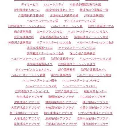
デイサービス
ショートステイ
小規模多機能型居宅介護
特別養護老人ホーム
地域包括支援センター
横浜市の介護施設一覧
介護職員初任者研修
介護福祉士実務者研修
戸塚介護事務所
ヘルパーステーション栄
ケアマネステーション栄
訪問看護ステーションさかえ
ヘルパーステーション泉
訪問介護看護いずみ
南介護事務所
はーとプランみなみ
ヘルパーステーションこうなん
金沢介護事務所
訪問介護看護かなざわ
訪問看護ステーション金沢
神奈川介護事務所
ケアマネステーション片倉
ヘルパーステーションつるみ
訪問介護看護つるみ
ケアマネステーションつるみ
訪問看護ステーションつるみ
保土ケ谷介護事務所
ヘルパーステーション瀬谷
訪問介護看護せや
ヘルパーステーション旭
訪問介護看護あさひ
訪問看護ステーションあさひ
デイサービスみなまきみらい
緑介護事務所
訪問介護看護みどり
ヘルパーステーション青葉
港北介護事務所
ヘルパーステーション都筑
ヘルパーステーション磯子
ヘルパーステーションいそご
ヘルパーステーション寿
ヘルパーステーションにし
訪問看護ステーションにし
訪問介護看護にし
福祉用具センター
矢向地域ケアプラザ
藤棚地域ケアプラザ
中山地域ケアプラザ
泥亀地域ケアプラザ
舞岡柏尾地域ケアプラザ
磯子地域ケアプラザ
大豆戸地域ケアプラザ
本牧原地域ケアプラザ
小菅ケ谷地域ケアプラザ
新子安地域ケアプラザ
鶴ケ峰地域ケアプラザ
いずみ中央地域ケアプラザ
大場地域ケアプラザ
新栄地域ケアプラザ
港南中央地域ケアプラザ
星川地域ケアプラザ
戸部本町地域ケアプラザ
浦舟地域ケアプラザ