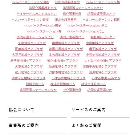
ヘルパーステーション瀬谷
訪問介護看護せや
ヘルパーステーション旭
訪問介護看護あさひ
訪問看護ステーションあさひ
デイサービスみなまきみらい
緑介護事務所
訪問介護看護みどり
ヘルパーステーション青葉
港北介護事務所
ヘルパーステーション都筑
ヘルパーステーション磯子
ヘルパーステーションいそご
ヘルパーステーション寿
ヘルパーステーションにし
訪問看護ステーションにし
訪問介護看護にし
福祉用具センター
矢向地域ケアプラザ
藤棚地域ケアプラザ
中山地域ケアプラザ
泥亀地域ケアプラザ
舞岡柏尾地域ケアプラザ
磯子地域ケアプラザ
大豆戸地域ケアプラザ
本牧原地域ケアプラザ
小菅ケ谷地域ケアプラザ
新子安地域ケアプラザ
鶴ケ峰地域ケアプラザ
いずみ中央地域ケアプラザ
大場地域ケアプラザ
新栄地域ケアプラザ
港南中央地域ケアプラザ
星川地域ケアプラザ
戸部本町地域ケアプラザ
浦舟地域ケアプラザ
清水ケ丘地域ケアプラザ
いずみ野地域ケアプラザ
いずみ中央 花みずき
新鶴見ホーム
横浜市新橋ホーム
横浜市浦舟ホーム
訪問看護ステーションなか
中介護事務所
訪問介護看護なか
協会について
サービスのご案内
事業所のご案内
よくあるご質問