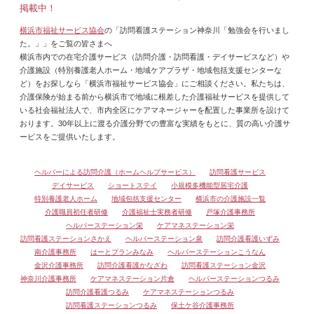
掲載中！
横浜市福祉サービス協会
の「訪問看護ステーション神奈川「勉強会を行いまし
た。」」をご覧の皆さまへ
横浜市内での在宅介護サービス（訪問介護・訪問看護・デイサービスなど）や
介護施設（特別養護老人ホーム・地域ケアプラザ・地域包括支援センターな
ど）をお探しなら「横浜市福祉サービス協会」にご相談ください。私たちは、
介護保険が始まる前から横浜市で地域に根差した介護福祉サービスを提供して
いる社会福祉法人で、市内全区にケアマネージャーを配置した事業所を設けて
おります。30年以上に渡る介護分野での豊富な実績をもとに、質の高い介護サ
ービスをご提供いたします。
ヘルパーによる訪問介護（ホームヘルプサービス）
訪問看護サービス
デイサービス
ショートステイ
小規模多機能型居宅介護
特別養護老人ホーム
地域包括支援センター
横浜市の介護施設一覧
介護職員初任者研修
介護福祉士実務者研修
戸塚介護事務所
ヘルパーステーション栄
ケアマネステーション栄
訪問看護ステーションさかえ
ヘルパーステーション泉
訪問介護看護いずみ
南介護事務所
はーとプランみなみ
ヘルパーステーションこうなん
金沢介護事務所
訪問介護看護かなざわ
訪問看護ステーション金沢
神奈川介護事務所
ケアマネステーション片倉
ヘルパーステーションつるみ
訪問介護看護つるみ
ケアマネステーションつるみ
訪問看護ステーションつるみ
保土ケ谷介護事務所