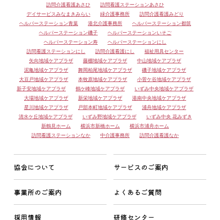
訪問介護看護あさひ
訪問看護ステーションあさひ
デイサービスみなまきみらい
緑介護事務所
訪問介護看護みどり
ヘルパーステーション青葉
港北介護事務所
ヘルパーステーション都筑
ヘルパーステーション磯子
ヘルパーステーションいそご
ヘルパーステーション寿
ヘルパーステーションにし
訪問看護ステーションにし
訪問介護看護にし
福祉用具センター
矢向地域ケアプラザ
藤棚地域ケアプラザ
中山地域ケアプラザ
泥亀地域ケアプラザ
舞岡柏尾地域ケアプラザ
磯子地域ケアプラザ
大豆戸地域ケアプラザ
本牧原地域ケアプラザ
小菅ケ谷地域ケアプラザ
新子安地域ケアプラザ
鶴ケ峰地域ケアプラザ
いずみ中央地域ケアプラザ
大場地域ケアプラザ
新栄地域ケアプラザ
港南中央地域ケアプラザ
星川地域ケアプラザ
戸部本町地域ケアプラザ
浦舟地域ケアプラザ
清水ケ丘地域ケアプラザ
いずみ野地域ケアプラザ
いずみ中央 花みずき
新鶴見ホーム
横浜市新橋ホーム
横浜市浦舟ホーム
訪問看護ステーションなか
中介護事務所
訪問介護看護なか
協会について
サービスのご案内
事業所のご案内
よくあるご質問
採用情報
研修センター