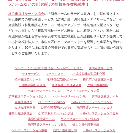
人ホームなどの介護施設の情報を多数掲載中！
横浜市福祉サービス協会
の「浦舟ホームのサービス案内」をご覧の皆さまへ
横浜市内での在宅介護サービス（訪問介護・訪問看護・デイサービスなど）や
介護施設（特別養護老人ホーム・地域ケアプラザ・地域包括支援センターな
ど）をお探しなら「横浜市福祉サービス協会」にご相談ください。私たちは、
介護保険が始まる前から横浜市で地域に根差した介護福祉サービスを提供して
いる社会福祉法人で、市内全区にケアマネージャーを配置した事業所を設けて
おります。30年以上に渡る介護分野での豊富な実績をもとに、質の高い介護サ
ービスをご提供いたします。
ヘルパーによる訪問介護（ホームヘルプサービス）
訪問看護サービス
デイサービス
ショートステイ
小規模多機能型居宅介護
特別養護老人ホーム
地域包括支援センター
横浜市の介護施設一覧
介護職員初任者研修
介護福祉士実務者研修
戸塚介護事務所
ヘルパーステーション栄
ケアマネステーション栄
訪問看護ステーションさかえ
ヘルパーステーション泉
訪問介護看護いずみ
南介護事務所
はーとプランみなみ
ヘルパーステーションこうなん
金沢介護事務所
訪問介護看護かなざわ
訪問看護ステーション金沢
神奈川介護事務所
ケアマネステーション片倉
ヘルパーステーションつるみ
訪問介護看護つるみ
ケアマネステーションつるみ
訪問看護ステーションつるみ
保土ケ谷介護事務所
ヘルパーステーション瀬谷
訪問介護看護せや
ヘルパーステーション旭