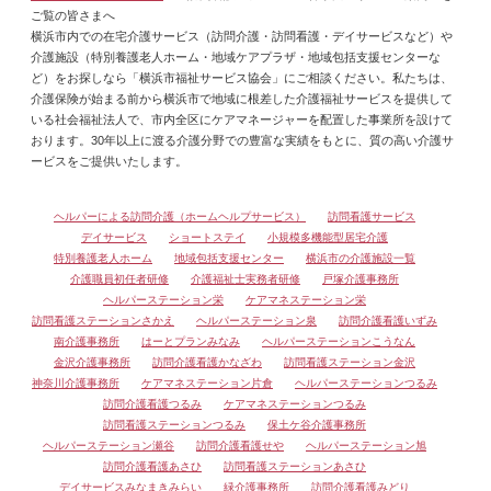
ご覧の皆さまへ
横浜市内での在宅介護サービス（訪問介護・訪問看護・デイサービスなど）や
介護施設（特別養護老人ホーム・地域ケアプラザ・地域包括支援センターな
ど）をお探しなら「横浜市福祉サービス協会」にご相談ください。私たちは、
介護保険が始まる前から横浜市で地域に根差した介護福祉サービスを提供して
いる社会福祉法人で、市内全区にケアマネージャーを配置した事業所を設けて
おります。30年以上に渡る介護分野での豊富な実績をもとに、質の高い介護サ
ービスをご提供いたします。
ヘルパーによる訪問介護（ホームヘルプサービス）
訪問看護サービス
デイサービス
ショートステイ
小規模多機能型居宅介護
特別養護老人ホーム
地域包括支援センター
横浜市の介護施設一覧
介護職員初任者研修
介護福祉士実務者研修
戸塚介護事務所
ヘルパーステーション栄
ケアマネステーション栄
訪問看護ステーションさかえ
ヘルパーステーション泉
訪問介護看護いずみ
南介護事務所
はーとプランみなみ
ヘルパーステーションこうなん
金沢介護事務所
訪問介護看護かなざわ
訪問看護ステーション金沢
神奈川介護事務所
ケアマネステーション片倉
ヘルパーステーションつるみ
訪問介護看護つるみ
ケアマネステーションつるみ
訪問看護ステーションつるみ
保土ケ谷介護事務所
ヘルパーステーション瀬谷
訪問介護看護せや
ヘルパーステーション旭
訪問介護看護あさひ
訪問看護ステーションあさひ
デイサービスみなまきみらい
緑介護事務所
訪問介護看護みどり