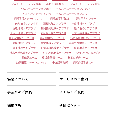
ヘルパーステーション青葉
港北介護事務所
ヘルパーステーション都筑
ヘルパーステーション磯子
ヘルパーステーションいそご
ヘルパーステーション寿
ヘルパーステーションにし
訪問看護ステーションにし
訪問介護看護にし
福祉用具センター
矢向地域ケアプラザ
藤棚地域ケアプラザ
中山地域ケアプラザ
泥亀地域ケアプラザ
舞岡柏尾地域ケアプラザ
磯子地域ケアプラザ
大豆戸地域ケアプラザ
本牧原地域ケアプラザ
小菅ケ谷地域ケアプラザ
新子安地域ケアプラザ
鶴ケ峰地域ケアプラザ
いずみ中央地域ケアプラザ
大場地域ケアプラザ
新栄地域ケアプラザ
港南中央地域ケアプラザ
星川地域ケアプラザ
戸部本町地域ケアプラザ
浦舟地域ケアプラザ
清水ケ丘地域ケアプラザ
いずみ野地域ケアプラザ
いずみ中央 花みずき
新鶴見ホーム
横浜市新橋ホーム
横浜市浦舟ホーム
訪問看護ステーションなか
中介護事務所
訪問介護看護なか
協会について
サービスのご案内
事業所のご案内
よくあるご質問
採用情報
研修センター