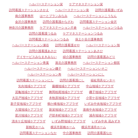
ヘルパーステーション栄
ケアマネステーション栄
訪問看護ステーションさかえ
ヘルパーステーション泉
訪問介護看護いずみ
南介護事務所
はーとプランみなみ
ヘルパーステーションこうなん
金沢介護事務所
訪問介護看護かなざわ
訪問看護ステーション金沢
神奈川介護事務所
ケアマネステーション片倉
ヘルパーステーションつるみ
訪問介護看護つるみ
ケアマネステーションつるみ
訪問看護ステーションつるみ
保土ケ谷介護事務所
ヘルパーステーション瀬谷
訪問介護看護せや
ヘルパーステーション旭
訪問介護看護あさひ
訪問看護ステーションあさひ
デイサービスみなまきみらい
緑介護事務所
訪問介護看護みどり
ヘルパーステーション青葉
港北介護事務所
ヘルパーステーション都筑
ヘルパーステーション磯子
ヘルパーステーションいそご
ヘルパーステーション寿
ヘルパーステーションにし
訪問看護ステーションにし
訪問介護看護にし
福祉用具センター
矢向地域ケアプラザ
藤棚地域ケアプラザ
中山地域ケアプラザ
泥亀地域ケアプラザ
舞岡柏尾地域ケアプラザ
磯子地域ケアプラザ
大豆戸地域ケアプラザ
本牧原地域ケアプラザ
小菅ケ谷地域ケアプラザ
新子安地域ケアプラザ
鶴ケ峰地域ケアプラザ
いずみ中央地域ケアプラザ
大場地域ケアプラザ
新栄地域ケアプラザ
港南中央地域ケアプラザ
星川地域ケアプラザ
戸部本町地域ケアプラザ
浦舟地域ケアプラザ
清水ケ丘地域ケアプラザ
いずみ野地域ケアプラザ
いずみ中央 花みずき
新鶴見ホーム
横浜市新橋ホーム
横浜市浦舟ホーム
訪問看護ステーションなか
中介護事務所
訪問介護看護なか