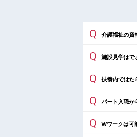
Q
介護福祉の資
Q
施設見学はで
Q
扶養内ではた
Q
パート入職か
Q
Wワークは可