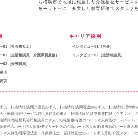
ら横浜市で地域に根差した介護福祉サービス
をモットーに、充実した教育研修でスタッフ
用
キャリア採用
ー01（社会福祉士）
インタビュー01（所長）
ー02（生活相談員 介護職員兼務）
インタビュー02（生活相談員）
ー03（介護職員）
要項
要項
求人・転職情報
/
訪問介護員の求人・転職情報
/
訪問看護師の求人・転職情報
/
理学療
人・転職情報
/
サービス提供責任者の求人・転職情報
/
介護支援専門員（ケアマネ）
職情報
/
福祉用具専門相談員の求人・転職情報
/
介護のパート求人募集
/
ホームヘルパ
護事務のパート求人募集
/
デイサービスの介護パート求人募集
/
看護師のパート求人募
ト求人募集
/
理学療法士・作業療法士・言語聴覚士のパート求人募集
/
介護スタッフ