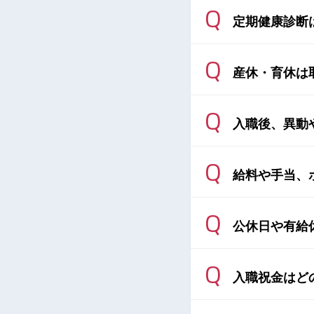
Q
定期健康診断
Q
産休・育休は
Q
入職後、異動
Q
給料や手当、
Q
公休日や有給
Q
入職祝金はど