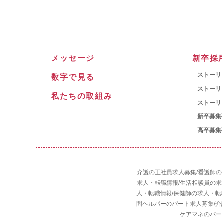
メッセージ
新卒採
ストーリ
数字で見る
ストーリ
私たちの取組み
ストーリ
新卒募集
高卒募集
介護の正社員求人募集
/
看護師の
求人・転職情報
/
生活相談員の求
人・転職情報
/
保健師の求人・転
問ヘルパーのパート求人募集
/
介
ケアマネのパー