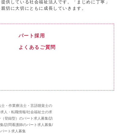
を提供している社会福祉法人です。「まじめに丁寧」
を親切に大切にともに成長していきます。
パート採用
よくあるご質問
法士・作業療法士・言語聴覚士の
の求人・転職情報
/
社会福祉士の求
ー（登録型）のパート求人募集
/
訪
集
/
訪問看護師のパート求人募集
/
のパート求人募集