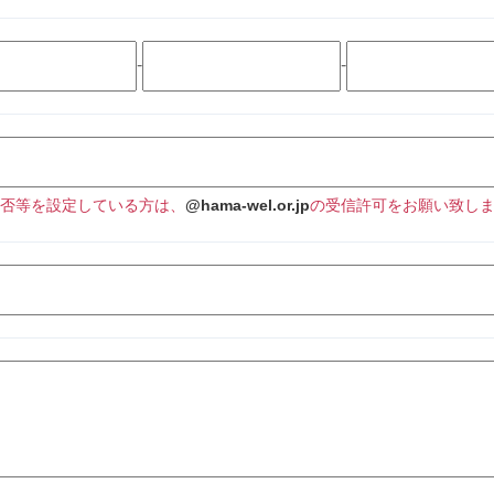
-
-
否等を設定している方は、
@hama-wel.or.jp
の受信許可をお願い致し