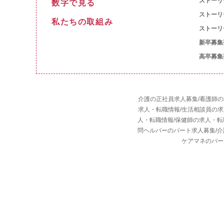
ストーリ
数字で見る
ストーリ
私たちの取組み
ストーリ
新卒募集
高卒募集
介護の正社員求人募集
/
看護師の
求人・転職情報
/
生活相談員の求
人・転職情報
/
保健師の求人・転
問ヘルパーのパート求人募集
/
介
ケアマネのパー