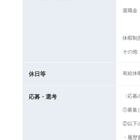
退職金
※労
休暇制
その他
有給休
休日等
〈応募
応募・選考
①募集
②以下
・履歴