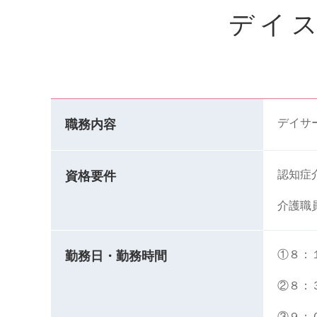
デイス
デイサ
職務内容
認知症
資格要件
介護職
①８：
勤務日・勤務時間
②８：
③９：