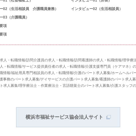
ー01（社会福祉士）
インタビュー01（所長）
ー02（生活相談員 介護職員兼務）
インタビュー02（生活相談員）
ー03（介護職員）
要項
要項
求人・転職情報
/
訪問介護員の求人・転職情報
/
訪問看護師の求人・転職情報
/
理学療
人・転職情報
/
サービス提供責任者の求人・転職情報
/
介護支援専門員（ケアマネ）
職情報
/
福祉用具専門相談員の求人・転職情報
/
介護のパート求人募集
/
ホームヘルパ
護事務のパート求人募集
/
デイサービスの介護パート求人募集
/
看護師のパート求人募
ト求人募集
/
理学療法士・作業療法士・言語聴覚士のパート求人募集
/
介護スタッフ
横浜市福祉サービス協会法人サイト