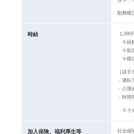
勤務曜
1,39
時給
※経験
※処遇
※曜日
［諸手
・運転手
・介
・時間
※その
社会保
加入保険、福利厚生等