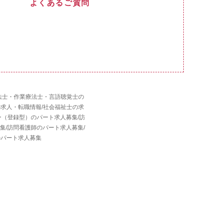
よくあるご質問
法士・作業療法士・言語聴覚士の
の求人・転職情報
/
社会福祉士の求
ー（登録型）のパート求人募集
/
訪
集
/
訪問看護師のパート求人募集
/
のパート求人募集