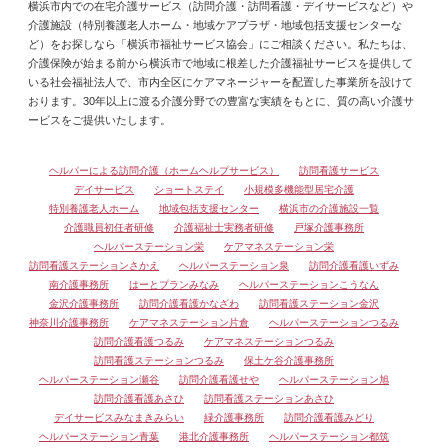
横浜市内での在宅介護サービス（訪問介護・訪問看護・デイサービスなど）や
介護施設（特別養護老人ホーム・地域ケアプラザ・地域包括支援センターな
ど）をお探しなら「横浜市福祉サービス協会」にご相談ください。私たちは、
介護保険が始まる前から横浜市で地域に根差した介護福祉サービスを提供して
いる社会福祉法人で、市内全区にケアマネージャーを配置した事業所を設けて
おります。30年以上に渡る介護分野での豊富な実績をもとに、質の高い介護サ
ービスをご提供いたします。
ヘルパーによる訪問介護（ホームヘルプサービス）
訪問看護サービス
デイサービス
ショートステイ
小規模多機能型居宅介護
特別養護老人ホーム
地域包括支援センター
横浜市の介護施設一覧
介護職員初任者研修
介護福祉士実務者研修
戸塚介護事務所
ヘルパーステーション栄
ケアマネステーション栄
訪問看護ステーションさかえ
ヘルパーステーション泉
訪問介護看護いずみ
南介護事務所
はーとプランみなみ
ヘルパーステーションこうなん
金沢介護事務所
訪問介護看護かなざわ
訪問看護ステーション金沢
神奈川介護事務所
ケアマネステーション片倉
ヘルパーステーションつるみ
訪問介護看護つるみ
ケアマネステーションつるみ
訪問看護ステーションつるみ
保土ケ谷介護事務所
ヘルパーステーション瀬谷
訪問介護看護せや
ヘルパーステーション旭
訪問介護看護あさひ
訪問看護ステーションあさひ
デイサービスみなまきみらい
緑介護事務所
訪問介護看護みどり
ヘルパーステーション青葉
港北介護事務所
ヘルパーステーション都筑