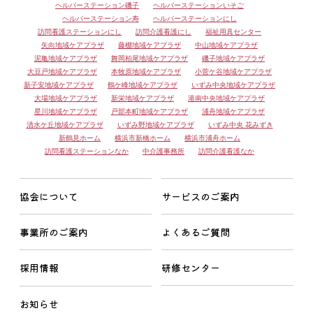
ヘルパーステーション磯子
ヘルパーステーションいそご
ヘルパーステーション寿
ヘルパーステーションにし
訪問看護ステーションにし
訪問介護看護にし
福祉用具センター
矢向地域ケアプラザ
藤棚地域ケアプラザ
中山地域ケアプラザ
泥亀地域ケアプラザ
舞岡柏尾地域ケアプラザ
磯子地域ケアプラザ
大豆戸地域ケアプラザ
本牧原地域ケアプラザ
小菅ケ谷地域ケアプラザ
新子安地域ケアプラザ
鶴ケ峰地域ケアプラザ
いずみ中央地域ケアプラザ
大場地域ケアプラザ
新栄地域ケアプラザ
港南中央地域ケアプラザ
星川地域ケアプラザ
戸部本町地域ケアプラザ
浦舟地域ケアプラザ
清水ケ丘地域ケアプラザ
いずみ野地域ケアプラザ
いずみ中央 花みずき
新鶴見ホーム
横浜市新橋ホーム
横浜市浦舟ホーム
訪問看護ステーションなか
中介護事務所
訪問介護看護なか
協会について
サービスのご案内
事業所のご案内
よくあるご質問
採用情報
研修センター
お知らせ