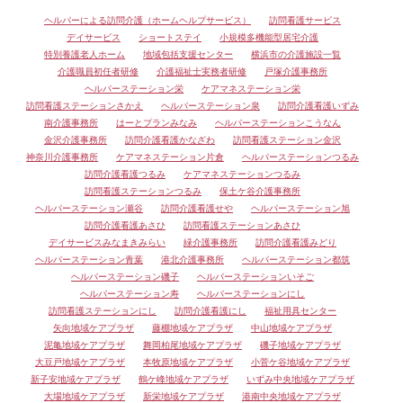
ヘルパーによる訪問介護（ホームヘルプサービス）
訪問看護サービス
デイサービス
ショートステイ
小規模多機能型居宅介護
特別養護老人ホーム
地域包括支援センター
横浜市の介護施設一覧
介護職員初任者研修
介護福祉士実務者研修
戸塚介護事務所
ヘルパーステーション栄
ケアマネステーション栄
訪問看護ステーションさかえ
ヘルパーステーション泉
訪問介護看護いずみ
南介護事務所
はーとプランみなみ
ヘルパーステーションこうなん
金沢介護事務所
訪問介護看護かなざわ
訪問看護ステーション金沢
神奈川介護事務所
ケアマネステーション片倉
ヘルパーステーションつるみ
訪問介護看護つるみ
ケアマネステーションつるみ
訪問看護ステーションつるみ
保土ケ谷介護事務所
ヘルパーステーション瀬谷
訪問介護看護せや
ヘルパーステーション旭
訪問介護看護あさひ
訪問看護ステーションあさひ
デイサービスみなまきみらい
緑介護事務所
訪問介護看護みどり
ヘルパーステーション青葉
港北介護事務所
ヘルパーステーション都筑
ヘルパーステーション磯子
ヘルパーステーションいそご
ヘルパーステーション寿
ヘルパーステーションにし
訪問看護ステーションにし
訪問介護看護にし
福祉用具センター
矢向地域ケアプラザ
藤棚地域ケアプラザ
中山地域ケアプラザ
泥亀地域ケアプラザ
舞岡柏尾地域ケアプラザ
磯子地域ケアプラザ
大豆戸地域ケアプラザ
本牧原地域ケアプラザ
小菅ケ谷地域ケアプラザ
新子安地域ケアプラザ
鶴ケ峰地域ケアプラザ
いずみ中央地域ケアプラザ
大場地域ケアプラザ
新栄地域ケアプラザ
港南中央地域ケアプラザ