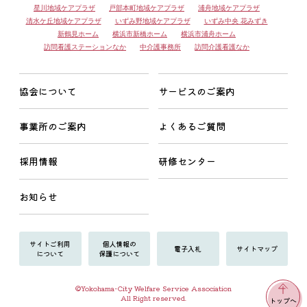
星川地域ケアプラザ
戸部本町地域ケアプラザ
浦舟地域ケアプラザ
清水ケ丘地域ケアプラザ
いずみ野地域ケアプラザ
いずみ中央 花みずき
新鶴見ホーム
横浜市新橋ホーム
横浜市浦舟ホーム
訪問看護ステーションなか
中介護事務所
訪問介護看護なか
協会について
サービスのご案内
事業所のご案内
よくあるご質問
採用情報
研修センター
お知らせ
サイトご利用
個人情報の
電子入札
サイトマップ
について
保護について
©Yokohama-City Welfare Service Association
All Right reserved.
トップへ